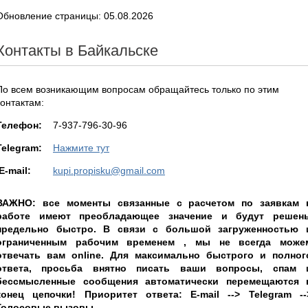
Обновление страницы: 05.08.2026
Контакты в Байкальске
По всем возникающим вопросам обращайтесь только по этим
контактам:
Teлефон:
7-937-796-30-96
Telegram:
Нажмите тут
E-mail:
kupi.propisku@gmail.com
ВАЖНО: все моменты связанные с расчетом по заявкам 
работе имеют преобладающее значение и будут решен
предельно быстро. В связи с большой загруженностью 
ограниченным рабочим временем , мы не всегда може
отвечать вам online. Для максимально быстрого и полног
ответа, просьба внятно писать ваши вопросы, спам 
бессмысленные сообщения автоматически перемещаются 
конец цепочки! Приоритет ответа: E-mail --> Telegram --
Голосовые вызовы